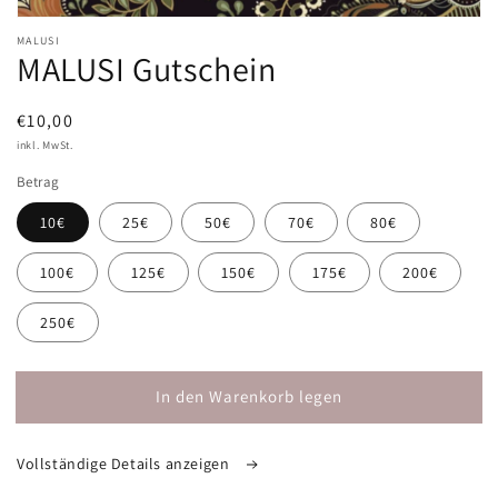
Medien
1
MALUSI
MALUSI Gutschein
in
Modal
öffnen
Normaler
€10,00
Preis
inkl. MwSt.
Betrag
10€
25€
50€
70€
80€
100€
125€
150€
175€
200€
250€
In den Warenkorb legen
Vollständige Details anzeigen