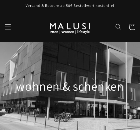
Direkt
Versand & Retoure ab 50€ Bestellwert kostenfrei
zum
Inhalt
Warenko
wohnen & schenken