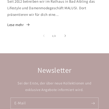
Seit 2012 betreiben wir im Rathaus in Bad Aibling das
Lifestyle und Damenmodegeschäft MALUSI. Dort
präsentieren wir für dich eine...
Lese mehr
von
1
/
2
Newsletter
Sei der Erste, der über neue Kollektionen und
exklusive Angebote informiert wird.
E-Mail